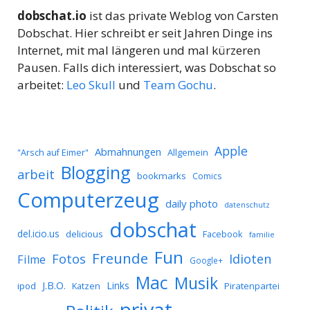
dobschat.io
ist das private Weblog von Carsten
Dobschat. Hier schreibt er seit Jahren Dinge ins
Internet, mit mal längeren und mal kürzeren
Pausen. Falls dich interessiert, was Dobschat so
arbeitet:
Leo Skull
und
Team Gochu
.
Apple
Abmahnungen
Allgemein
"Arsch auf Eimer"
Blogging
arbeit
bookmarks
Comics
Computerzeug
daily photo
datenschutz
dobschat
del.icio.us
delicious
Facebook
familie
Fun
Freunde
Idioten
Fotos
Filme
Google+
Mac
Musik
J.B.O.
Links
ipod
Katzen
Piratenpartei
privat