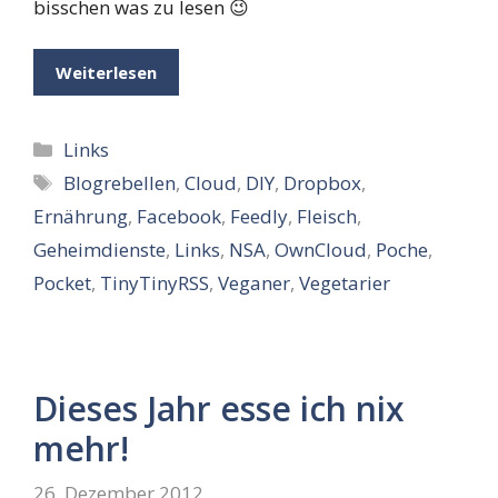
bisschen was zu lesen 😉
Weiterlesen
Kategorien
Links
Schlagwörter
Blogrebellen
,
Cloud
,
DIY
,
Dropbox
,
Ernährung
,
Facebook
,
Feedly
,
Fleisch
,
Geheimdienste
,
Links
,
NSA
,
OwnCloud
,
Poche
,
Pocket
,
TinyTinyRSS
,
Veganer
,
Vegetarier
Dieses Jahr esse ich nix
mehr!
26. Dezember 2012