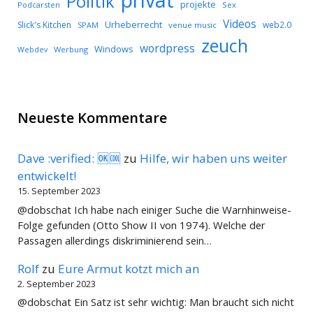
Politik
projekte
Podcarsten
Sex
Videos
Urheberrecht
Slick's Kitchen
web2.0
SPAM
venue music
zeuch
wordpress
Windows
Werbung
Webdev
Neueste Kommentare
Dave :verified: 🆗🆒
zu
Hilfe, wir haben uns weiter
entwickelt!
15. September 2023
@dobschat Ich habe nach einiger Suche die Warnhinweise-
Folge gefunden (Otto Show II von 1974). Welche der
Passagen allerdings diskriminierend sein…
Rolf
zu
Eure Armut kotzt mich an
2. September 2023
@dobschat Ein Satz ist sehr wichtig: Man braucht sich nicht