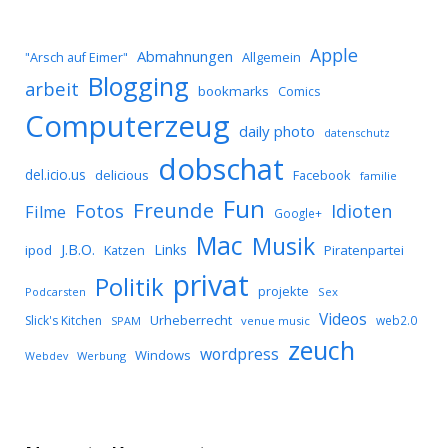
Apple
Abmahnungen
Allgemein
"Arsch auf Eimer"
Blogging
arbeit
bookmarks
Comics
Computerzeug
daily photo
datenschutz
dobschat
del.icio.us
delicious
Facebook
familie
Fun
Freunde
Idioten
Fotos
Filme
Google+
Mac
Musik
J.B.O.
Links
ipod
Katzen
Piratenpartei
privat
Politik
projekte
Podcarsten
Sex
Videos
Urheberrecht
Slick's Kitchen
web2.0
SPAM
venue music
zeuch
wordpress
Windows
Werbung
Webdev