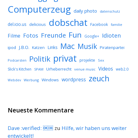
Computerzeug
daily photo
datenschutz
dobschat
del.icio.us
delicious
Facebook
familie
Fun
Freunde
Idioten
Fotos
Filme
Google+
Mac
Musik
J.B.O.
Links
ipod
Katzen
Piratenpartei
privat
Politik
projekte
Podcarsten
Sex
Videos
Urheberrecht
Slick's Kitchen
web2.0
SPAM
venue music
zeuch
wordpress
Windows
Werbung
Webdev
Neueste Kommentare
Dave :verified: 🆗🆒
zu
Hilfe, wir haben uns weiter
entwickelt!