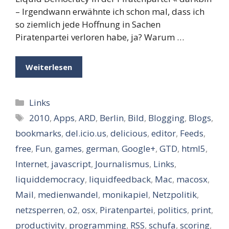
– Irgendwann erwähnte ich schon mal, dass ich
so ziemlich jede Hoffnung in Sachen
Piratenpartei verloren habe, ja? Warum …
Weiterlesen
Kategorien
Links
Schlagwörter
2010
,
Apps
,
ARD
,
Berlin
,
Bild
,
Blogging
,
Blogs
,
bookmarks
,
del.icio.us
,
delicious
,
editor
,
Feeds
,
free
,
Fun
,
games
,
german
,
Google+
,
GTD
,
html5
,
Internet
,
javascript
,
Journalismus
,
Links
,
liquiddemocracy
,
liquidfeedback
,
Mac
,
macosx
,
Mail
,
medienwandel
,
monikapiel
,
Netzpolitik
,
netzsperren
,
o2
,
osx
,
Piratenpartei
,
politics
,
print
,
productivity
,
programming
,
RSS
,
schufa
,
scoring
,