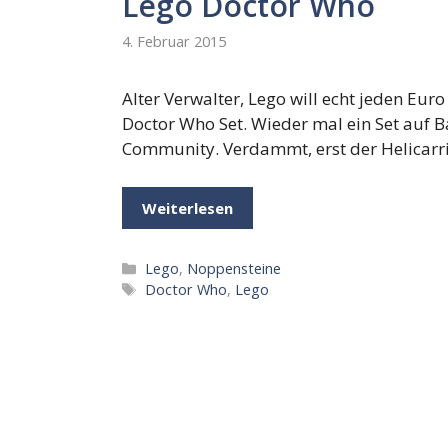
Lego Doctor Who
4. Februar 2015
Alter Verwalter, Lego will echt jeden Eur
Doctor Who Set. Wieder mal ein Set auf B
Community. Verdammt, erst der Helicarri
Weiterlesen
Kategorien
Lego
,
Noppensteine
Schlagwörter
Doctor Who
,
Lego