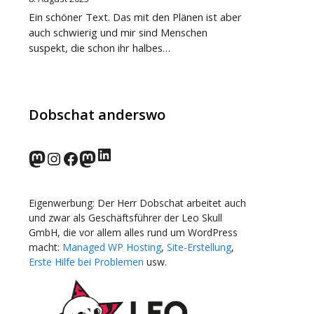
Ein schöner Text. Das mit den Plänen ist aber
auch schwierig und mir sind Menschen
suspekt, die schon ihr halbes…
Dobschat anderswo
LinkedIn
norden.social
Instagram
Facebook
wp-punks.social
Eigenwerbung: Der Herr Dobschat arbeitet auch
und zwar als Geschäftsführer der Leo Skull
GmbH, die vor allem alles rund um WordPress
macht:
Managed WP Hosting
,
Site-Erstellung
,
Erste Hilfe bei Problemen
usw.