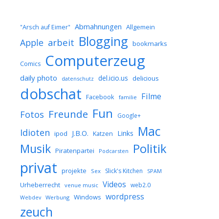
Abmahnungen
Allgemein
"Arsch auf Eimer"
Blogging
arbeit
Apple
bookmarks
Computerzeug
Comics
daily photo
del.icio.us
delicious
datenschutz
dobschat
Filme
Facebook
familie
Fun
Freunde
Fotos
Google+
Mac
Idioten
J.B.O.
Links
ipod
Katzen
Musik
Politik
Piratenpartei
Podcarsten
privat
projekte
Slick's Kitchen
Sex
SPAM
Videos
Urheberrecht
web2.0
venue music
wordpress
Windows
Werbung
Webdev
zeuch