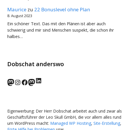
Maurice
zu
22 Bonuslevel ohne Plan
8. August 2023
Ein schöner Text. Das mit den Plänen ist aber auch
schwierig und mir sind Menschen suspekt, die schon ihr
halbes…
Dobschat anderswo
LinkedIn
norden.social
Instagram
Facebook
wp-punks.social
Eigenwerbung: Der Herr Dobschat arbeitet auch und zwar als
Geschäftsführer der Leo Skull GmbH, die vor allem alles rund
um WordPress macht:
Managed WP Hosting
,
Site-Erstellung
,
Erste Hilfe bei Problemen
usw.