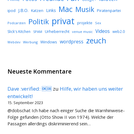
Mac
Musik
J.B.O.
Links
ipod
Katzen
Piratenpartei
privat
Politik
projekte
Podcarsten
Sex
Videos
Urheberrecht
Slick's Kitchen
web2.0
SPAM
venue music
zeuch
wordpress
Windows
Werbung
Webdev
Neueste Kommentare
Dave :verified: 🆗🆒
zu
Hilfe, wir haben uns weiter
entwickelt!
15. September 2023
@dobschat Ich habe nach einiger Suche die Warnhinweise-
Folge gefunden (Otto Show II von 1974). Welche der
Passagen allerdings diskriminierend sein…