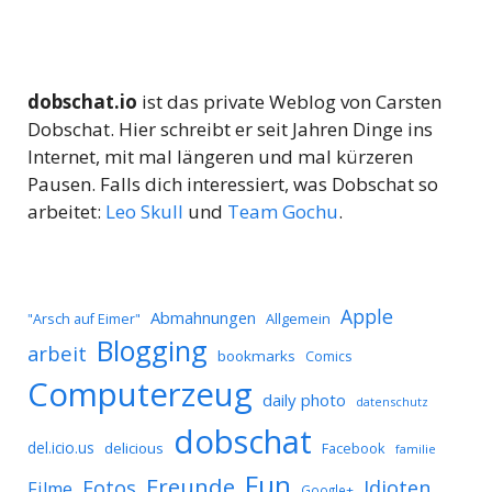
dobschat.io
ist das private Weblog von Carsten
Dobschat. Hier schreibt er seit Jahren Dinge ins
Internet, mit mal längeren und mal kürzeren
Pausen. Falls dich interessiert, was Dobschat so
arbeitet:
Leo Skull
und
Team Gochu
.
Apple
Abmahnungen
Allgemein
"Arsch auf Eimer"
Blogging
arbeit
bookmarks
Comics
Computerzeug
daily photo
datenschutz
dobschat
del.icio.us
delicious
Facebook
familie
Fun
Freunde
Idioten
Fotos
Filme
Google+