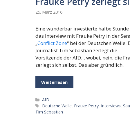
Frauke Petry zerlegt si
25. März 2016
Eine wunderbar investierte halbe Stunde 
das Interview mit Frauke Petry in der Se
„
Conflict Zone
“ bei der Deutschen Welle. 
Journalist Tim Sebastian zerlegt die
Vorsitzende der AfD… wobei, nein, die Fr
zerlegt sich selbst. Das aber gründlich.
Weiterlesen
Kategorien
AfD
Schlagwörter
Deutsche Welle
,
Frauke Petry
,
Interviews
,
Saa
Tim Sebastian