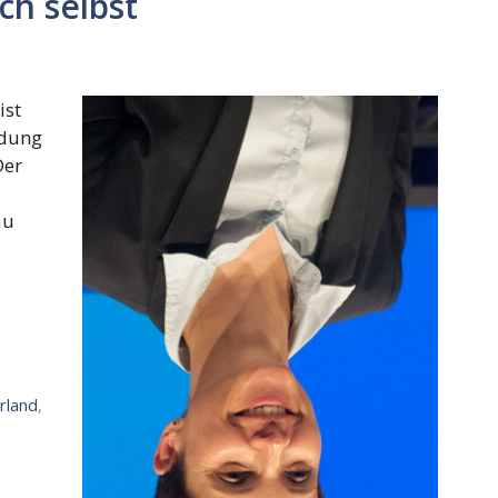
ch selbst
ist
ndung
Der
au
rland
,