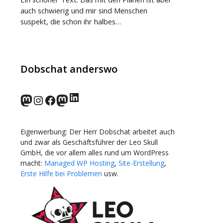
auch schwierig und mir sind Menschen
suspekt, die schon ihr halbes…
Dobschat anderswo
LinkedIn
norden.social
Instagram
Facebook
wp-punks.social
Eigenwerbung: Der Herr Dobschat arbeitet auch
und zwar als Geschäftsführer der Leo Skull
GmbH, die vor allem alles rund um WordPress
macht:
Managed WP Hosting
,
Site-Erstellung
,
Erste Hilfe bei Problemen
usw.