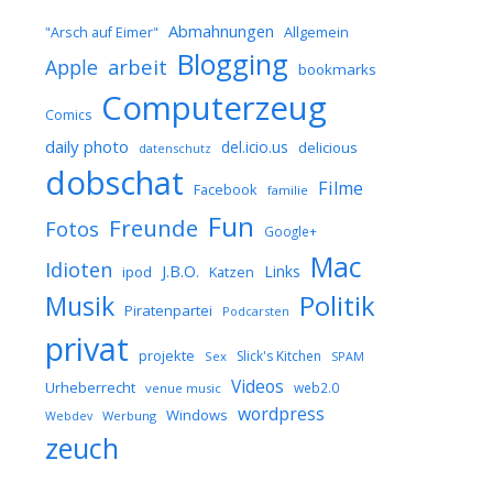
Abmahnungen
Allgemein
"Arsch auf Eimer"
Blogging
arbeit
Apple
bookmarks
Computerzeug
Comics
daily photo
del.icio.us
delicious
datenschutz
dobschat
Filme
Facebook
familie
Fun
Freunde
Fotos
Google+
Mac
Idioten
J.B.O.
Links
ipod
Katzen
Musik
Politik
Piratenpartei
Podcarsten
privat
projekte
Slick's Kitchen
Sex
SPAM
Videos
Urheberrecht
web2.0
venue music
wordpress
Windows
Werbung
Webdev
zeuch