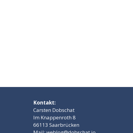
Kontakt:
Carsten Dobschat
Im Knappenroth 8
66113 Saarbrücken
Mail:
weblog@dobschat.io