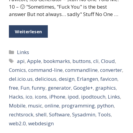
10 – 🙂 "Sometimes, "Fuck You" is the best
answer But not always… sadly" Stuff No One …
Weiterlesen
Kategorien
Links
Schlagwörter
api
,
Apple
,
bookmarks
,
buttons
,
cli
,
Cloud
,
Comics
,
command-line
,
commandline
,
converter
,
del.icio.us
,
delicious
,
design
,
Erlangen
,
favicon
,
free
,
Fun
,
funny
,
generator
,
Google+
,
graphics
,
Hacks
,
ico
,
icons
,
iPhone
,
ipod
,
ipodtouch
,
Links
,
Mobile
,
music
,
online
,
programming
,
python
,
rechtsrock
,
shell
,
Software
,
Sysadmin
,
Tools
,
web2.0
,
webdesign