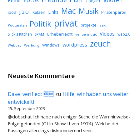
Filme
Google+
Mac
Musik
J.B.O.
Links
ipod
Katzen
Piratenpartei
privat
Politik
projekte
Podcarsten
Sex
Videos
Urheberrecht
Slick's Kitchen
web2.0
SPAM
venue music
zeuch
wordpress
Windows
Werbung
Webdev
Neueste Kommentare
Dave :verified: 🆗🆒
zu
Hilfe, wir haben uns weiter
entwickelt!
15. September 2023
@dobschat Ich habe nach einiger Suche die Warnhinweise-
Folge gefunden (Otto Show II von 1974). Welche der
Passagen allerdings diskriminierend sein…