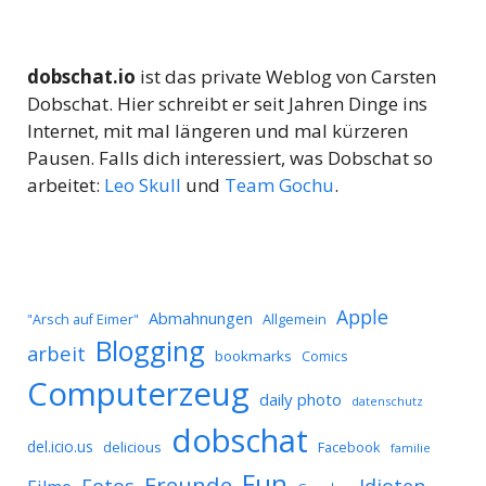
dobschat.io
ist das private Weblog von Carsten
Dobschat. Hier schreibt er seit Jahren Dinge ins
Internet, mit mal längeren und mal kürzeren
Pausen. Falls dich interessiert, was Dobschat so
arbeitet:
Leo Skull
und
Team Gochu
.
Apple
Abmahnungen
Allgemein
"Arsch auf Eimer"
Blogging
arbeit
bookmarks
Comics
Computerzeug
daily photo
datenschutz
dobschat
del.icio.us
delicious
Facebook
familie
Fun
Freunde
Idioten
Fotos