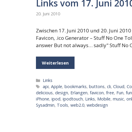
Links vom 17. Juni 2010
20. Juni 2010
Zwischen 17. Juni 2010 und 20. Juni 2010 
Favicon, .ico Generator – Stuff No One To
answer But not always… sadly" Stuff No
Weiterlesen
Kategorien
Links
Schlagwörter
api
,
Apple
,
bookmarks
,
buttons
,
cli
,
Cloud
,
Co
delicious
,
design
,
Erlangen
,
favicon
,
free
,
Fun
,
fu
iPhone
,
ipod
,
ipodtouch
,
Links
,
Mobile
,
music
,
on
Sysadmin
,
Tools
,
web2.0
,
webdesign