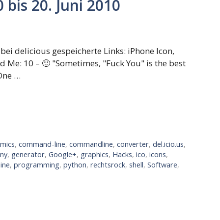
 bis 20. Juni 2010
bei delicious gespeicherte Links: iPhone Icon,
ld Me: 10 – 🙂 "Sometimes, "Fuck You" is the best
 One …
mics
,
command-line
,
commandline
,
converter
,
del.icio.us
,
nny
,
generator
,
Google+
,
graphics
,
Hacks
,
ico
,
icons
,
line
,
programming
,
python
,
rechtsrock
,
shell
,
Software
,