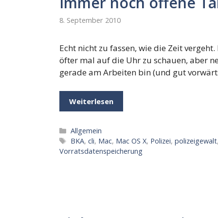
Immer noch offene Ta
8. September 2010
Echt nicht zu fassen, wie die Zeit vergeh
öfter mal auf die Uhr zu schauen, aber ne
gerade am Arbeiten bin (und gut vorwär
Weiterlesen
Kategorien
Allgemein
Schlagwörter
BKA
,
cli
,
Mac
,
Mac OS X
,
Polizei
,
polizeigewalt
Vorratsdatenspeicherung