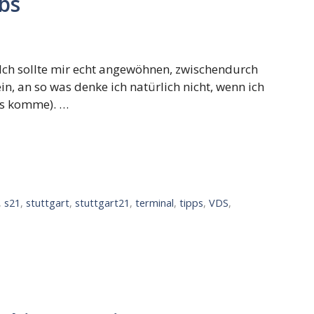
bs
t. Ich sollte mir echt angewöhnen, zwischendurch
in, an so was denke ich natürlich nicht, wenn ich
ts komme). …
,
s21
,
stuttgart
,
stuttgart21
,
terminal
,
tipps
,
VDS
,