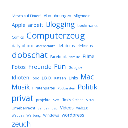
Abmahnungen
Allgemein
"Arsch auf Eimer"
Blogging
arbeit
Apple
bookmarks
Computerzeug
Comics
daily photo
del.icio.us
delicious
datenschutz
dobschat
Filme
Facebook
familie
Fun
Freunde
Fotos
Google+
Mac
Idioten
J.B.O.
Links
ipod
Katzen
Musik
Politik
Piratenpartei
Podcarsten
privat
projekte
Slick's Kitchen
Sex
SPAM
Videos
Urheberrecht
web2.0
venue music
wordpress
Windows
Werbung
Webdev
zeuch