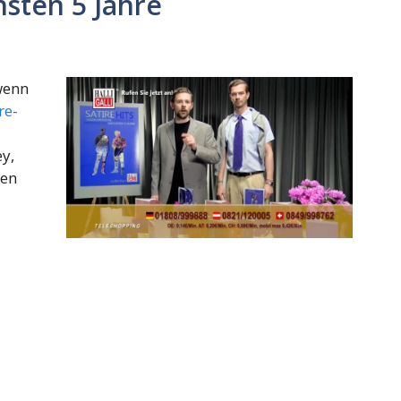
hsten 5 Jahre
wenn
re-
ey,
ben