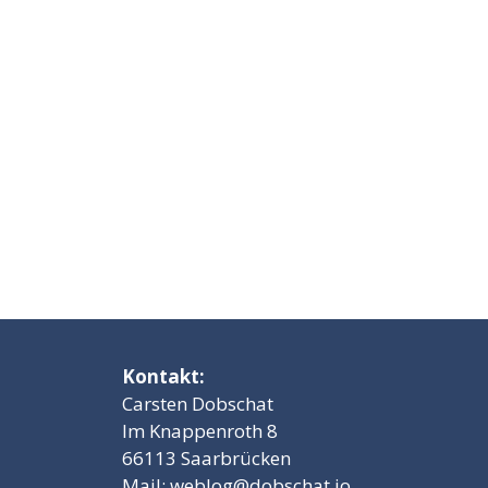
Kontakt:
Carsten Dobschat
Im Knappenroth 8
66113 Saarbrücken
Mail:
weblog@dobschat.io