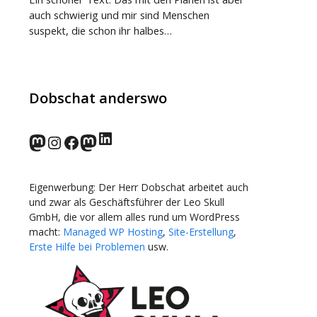
auch schwierig und mir sind Menschen
suspekt, die schon ihr halbes…
Dobschat anderswo
LinkedIn
norden.social
Instagram
Facebook
wp-punks.social
Eigenwerbung: Der Herr Dobschat arbeitet auch
und zwar als Geschäftsführer der Leo Skull
GmbH, die vor allem alles rund um WordPress
macht:
Managed WP Hosting
,
Site-Erstellung
,
Erste Hilfe bei Problemen
usw.