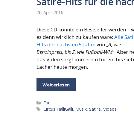
Satire-Hits für die näc
26. April 2016
Diese CD könnte ein Bestseller werden – 
es denn wirklich zu kaufen wäre:
Alle Sati
Hits der nächsten 5 Jahre
von „
A, wie
Benzinpreis, bis Z, wie Fußball-WM
“. Aber h
das Video sorgt immerhin für ein bis sie
Lacher heute morgen.
Weiterlesen
Kategorien
Fun
Schlagwörter
Circus HalliGalli
,
Musik
,
Satire
,
Videos