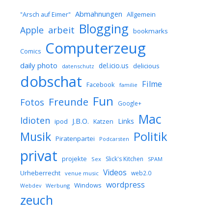
Abmahnungen
Allgemein
"Arsch auf Eimer"
Blogging
arbeit
Apple
bookmarks
Computerzeug
Comics
daily photo
del.icio.us
delicious
datenschutz
dobschat
Filme
Facebook
familie
Fun
Freunde
Fotos
Google+
Mac
Idioten
J.B.O.
Links
ipod
Katzen
Musik
Politik
Piratenpartei
Podcarsten
privat
projekte
Slick's Kitchen
Sex
SPAM
Videos
Urheberrecht
web2.0
venue music
wordpress
Windows
Werbung
Webdev
zeuch