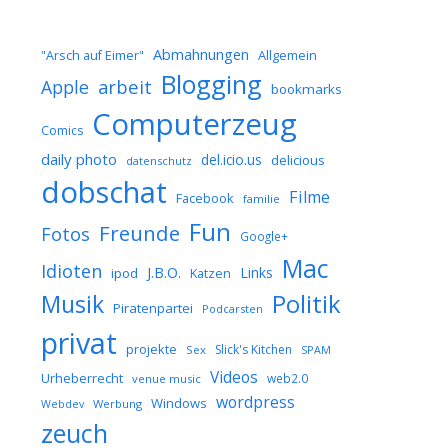
Abmahnungen
Allgemein
"Arsch auf Eimer"
Blogging
arbeit
Apple
bookmarks
Computerzeug
Comics
daily photo
del.icio.us
delicious
datenschutz
dobschat
Filme
Facebook
familie
Fun
Freunde
Fotos
Google+
Mac
Idioten
J.B.O.
Links
ipod
Katzen
Musik
Politik
Piratenpartei
Podcarsten
privat
projekte
Slick's Kitchen
Sex
SPAM
Videos
Urheberrecht
web2.0
venue music
wordpress
Windows
Werbung
Webdev
zeuch