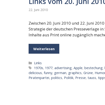
Links vom 20. Juni 2010
22. Juni 2010
Zwischen 20. Juni 2010 und 22. Juni 2010 
Strategie der deutschen Presseverlage in 
Inhalte aus Print online zugänglich mache
Weiterlesen
Kategorien
Links
Schlagwörter
1970s
,
1977
,
advertising
,
Apple
,
bestechung
,
delicious
,
funny
,
german
,
graphics
,
Grüne
,
Humo
Piratenpartei
,
politics
,
Politik
,
Presse
,
tauss
,
tipp