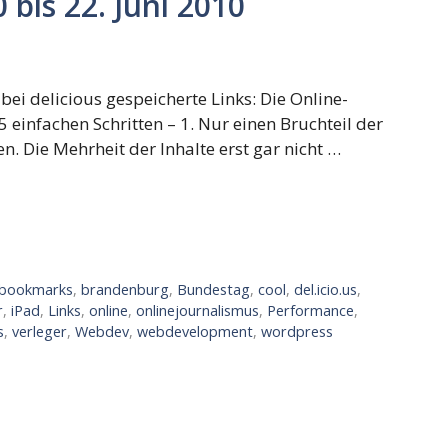
 bis 22. Juni 2010
bei delicious gespeicherte Links: Die Online-
5 einfachen Schritten – 1. Nur einen Bruchteil der
n. Die Mehrheit der Inhalte erst gar nicht …
bookmarks
,
brandenburg
,
Bundestag
,
cool
,
del.icio.us
,
r
,
iPad
,
Links
,
online
,
onlinejournalismus
,
Performance
,
s
,
verleger
,
Webdev
,
webdevelopment
,
wordpress