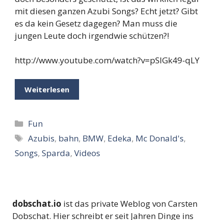
mit diesen ganzen Azubi Songs? Echt jetzt? Gibt
es da kein Gesetz dagegen? Man muss die
jungen Leute doch irgendwie schützen?!
http://www.youtube.com/watch?v=pSlGk49-qLY
Weiterlesen
Kategorien
Fun
Schlagwörter
Azubis
,
bahn
,
BMW
,
Edeka
,
Mc Donald's
,
Songs
,
Sparda
,
Videos
dobschat.io
ist das private Weblog von Carsten
Dobschat. Hier schreibt er seit Jahren Dinge ins