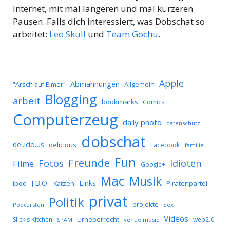
Internet, mit mal längeren und mal kürzeren
Pausen. Falls dich interessiert, was Dobschat so
arbeitet:
Leo Skull
und
Team Gochu
.
Apple
Abmahnungen
Allgemein
"Arsch auf Eimer"
Blogging
arbeit
bookmarks
Comics
Computerzeug
daily photo
datenschutz
dobschat
del.icio.us
delicious
Facebook
familie
Fun
Freunde
Idioten
Fotos
Filme
Google+
Mac
Musik
J.B.O.
Links
ipod
Katzen
Piratenpartei
privat
Politik
projekte
Podcarsten
Sex
Videos
Urheberrecht
Slick's Kitchen
web2.0
SPAM
venue music