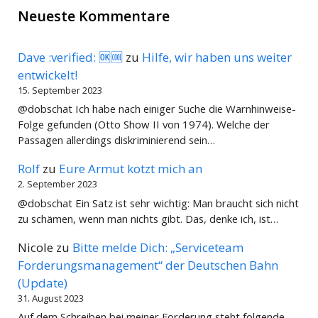
Neueste Kommentare
Dave :verified: 🆗🆒
zu
Hilfe, wir haben uns weiter
entwickelt!
15. September 2023
@dobschat Ich habe nach einiger Suche die Warnhinweise-
Folge gefunden (Otto Show II von 1974). Welche der
Passagen allerdings diskriminierend sein…
Rolf
zu
Eure Armut kotzt mich an
2. September 2023
@dobschat Ein Satz ist sehr wichtig: Man braucht sich nicht
zu schämen, wenn man nichts gibt. Das, denke ich, ist…
Nicole
zu
Bitte melde Dich: „Serviceteam
Forderungsmanagement“ der Deutschen Bahn
(Update)
31. August 2023
Auf dem Schreiben bei meiner Forderung steht folgende