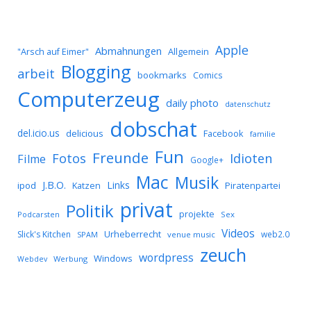
Apple
Abmahnungen
Allgemein
"Arsch auf Eimer"
Blogging
arbeit
bookmarks
Comics
Computerzeug
daily photo
datenschutz
dobschat
del.icio.us
delicious
Facebook
familie
Fun
Freunde
Idioten
Fotos
Filme
Google+
Mac
Musik
J.B.O.
Links
ipod
Katzen
Piratenpartei
privat
Politik
projekte
Podcarsten
Sex
Videos
Urheberrecht
Slick's Kitchen
web2.0
SPAM
venue music
zeuch
wordpress
Windows
Werbung
Webdev