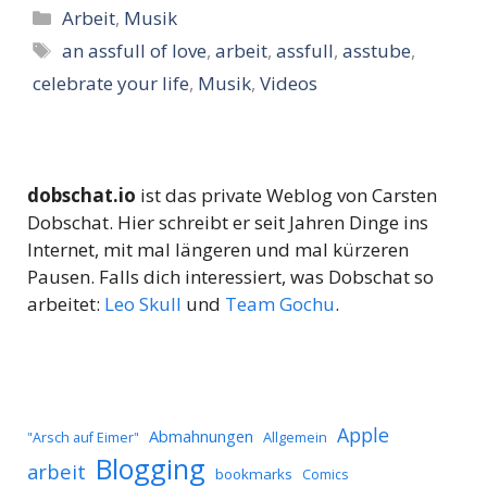
Kategorien
Arbeit
,
Musik
Schlagwörter
an assfull of love
,
arbeit
,
assfull
,
asstube
,
celebrate your life
,
Musik
,
Videos
dobschat.io
ist das private Weblog von Carsten
Dobschat. Hier schreibt er seit Jahren Dinge ins
Internet, mit mal längeren und mal kürzeren
Pausen. Falls dich interessiert, was Dobschat so
arbeitet:
Leo Skull
und
Team Gochu
.
Apple
Abmahnungen
Allgemein
"Arsch auf Eimer"
Blogging
arbeit
bookmarks
Comics