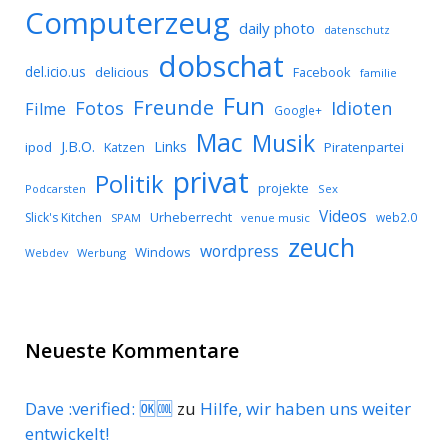
Computerzeug
daily photo
datenschutz
dobschat
del.icio.us
delicious
Facebook
familie
Fun
Freunde
Idioten
Fotos
Filme
Google+
Mac
Musik
J.B.O.
Links
ipod
Katzen
Piratenpartei
privat
Politik
projekte
Podcarsten
Sex
Videos
Urheberrecht
Slick's Kitchen
web2.0
SPAM
venue music
zeuch
wordpress
Windows
Werbung
Webdev
Neueste Kommentare
Dave :verified: 🆗🆒
zu
Hilfe, wir haben uns weiter
entwickelt!