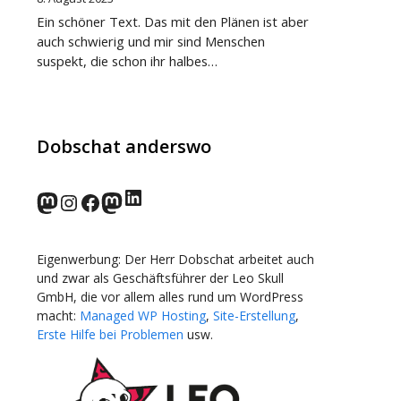
Ein schöner Text. Das mit den Plänen ist aber
auch schwierig und mir sind Menschen
suspekt, die schon ihr halbes…
Dobschat anderswo
LinkedIn
norden.social
Instagram
Facebook
wp-punks.social
Eigenwerbung: Der Herr Dobschat arbeitet auch
und zwar als Geschäftsführer der Leo Skull
GmbH, die vor allem alles rund um WordPress
macht:
Managed WP Hosting
,
Site-Erstellung
,
Erste Hilfe bei Problemen
usw.