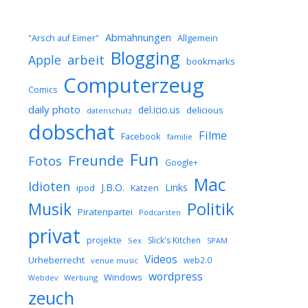
Abmahnungen
Allgemein
"Arsch auf Eimer"
Blogging
arbeit
Apple
bookmarks
Computerzeug
Comics
daily photo
del.icio.us
delicious
datenschutz
dobschat
Filme
Facebook
familie
Fun
Freunde
Fotos
Google+
Mac
Idioten
J.B.O.
Links
ipod
Katzen
Musik
Politik
Piratenpartei
Podcarsten
privat
projekte
Slick's Kitchen
Sex
SPAM
Videos
Urheberrecht
web2.0
venue music
wordpress
Windows
Werbung
Webdev
zeuch