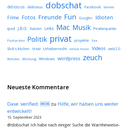
dobschat
del.icio.us
delicious
Facebook
familie
Fun
Freunde
Idioten
Fotos
Filme
Google+
Mac
Musik
J.B.O.
Links
ipod
Katzen
Piratenpartei
privat
Politik
projekte
Podcarsten
Sex
Videos
Urheberrecht
Slick's Kitchen
web2.0
SPAM
venue music
zeuch
wordpress
Windows
Werbung
Webdev
Neueste Kommentare
Dave :verified: 🆗🆒
zu
Hilfe, wir haben uns weiter
entwickelt!
15. September 2023
@dobschat Ich habe nach einiger Suche die Warnhinweise-