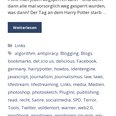
dann alle mal vorsorglich weg gesperrt wurden,
was dann? Der Tag an dem Harry Potter starb …
Weiterlesen
Kategorien
Links
Schlagwörter
algorithm
,
antipiracy
,
Blogging
,
Blogs
,
bookmarks
,
del.icio.us
,
delicious
,
Facebook
,
germany
,
harrypotter
,
howtos
,
identengine
,
javascript
,
journalism
,
Journalismus
,
law
,
laws
,
lifestream
,
lifestreaming
,
Links
,
media
,
Medien
,
photoshop
,
photosketch
,
PlugIns
,
publishing
,
read
,
recht
,
Satire
,
socialmedia
,
SPD
,
Terror
,
Tools
,
Twitter
,
voldemort
,
warner
,
web2.0
,
wordbook
,
wordpress
,
wordpress-plugins
,
wp-