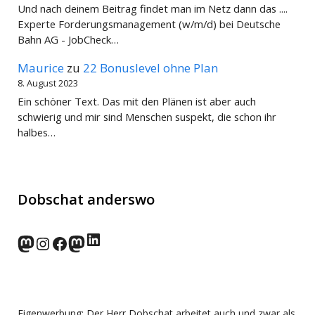
Und nach deinem Beitrag findet man im Netz dann das ....
Experte Forderungsmanagement (w/m/d) bei Deutsche
Bahn AG - JobCheck…
Maurice
zu
22 Bonuslevel ohne Plan
8. August 2023
Ein schöner Text. Das mit den Plänen ist aber auch
schwierig und mir sind Menschen suspekt, die schon ihr
halbes…
Dobschat anderswo
LinkedIn
norden.social
Instagram
Facebook
wp-punks.social
Eigenwerbung: Der Herr Dobschat arbeitet auch und zwar als