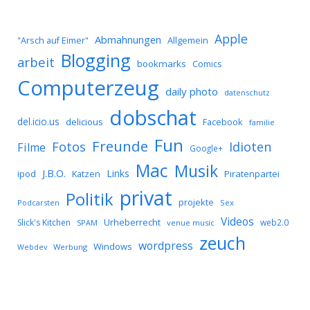
Apple
Abmahnungen
Allgemein
"Arsch auf Eimer"
Blogging
arbeit
bookmarks
Comics
Computerzeug
daily photo
datenschutz
dobschat
del.icio.us
delicious
Facebook
familie
Fun
Freunde
Idioten
Fotos
Filme
Google+
Mac
Musik
J.B.O.
Links
ipod
Katzen
Piratenpartei
privat
Politik
projekte
Podcarsten
Sex
Videos
Urheberrecht
Slick's Kitchen
web2.0
SPAM
venue music
zeuch
wordpress
Windows
Werbung
Webdev