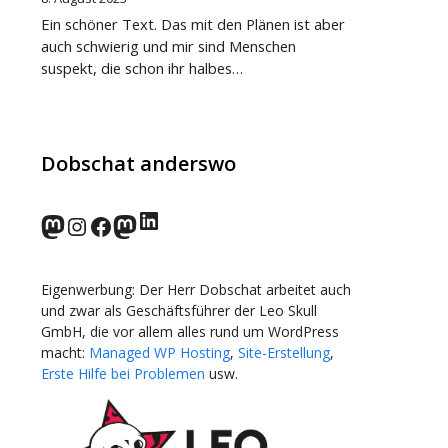
Ein schöner Text. Das mit den Plänen ist aber
auch schwierig und mir sind Menschen
suspekt, die schon ihr halbes…
Dobschat anderswo
LinkedIn
norden.social
Instagram
Facebook
wp-punks.social
Eigenwerbung: Der Herr Dobschat arbeitet auch
und zwar als Geschäftsführer der Leo Skull
GmbH, die vor allem alles rund um WordPress
macht:
Managed WP Hosting
,
Site-Erstellung
,
Erste Hilfe bei Problemen
usw.