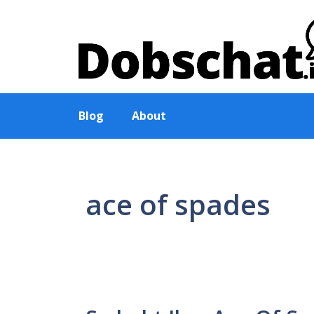
Zum
Inhalt
springen
Blog
About
ace of spades