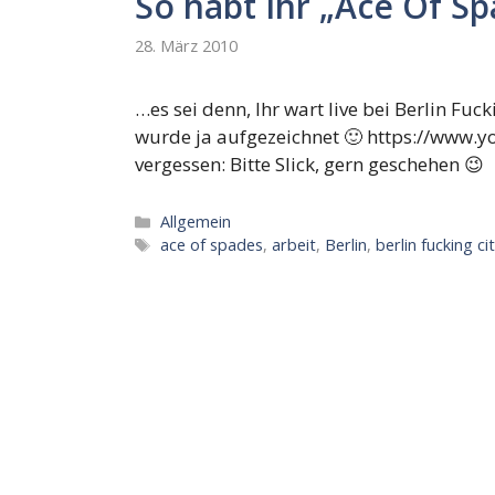
So habt Ihr „Ace Of S
28. März 2010
…es sei denn, Ihr wart live bei Berlin Fuc
wurde ja aufgezeichnet 🙂 https://www
vergessen: Bitte Slick, gern geschehen 😉
Kategorien
Allgemein
Schlagwörter
ace of spades
,
arbeit
,
Berlin
,
berlin fucking ci