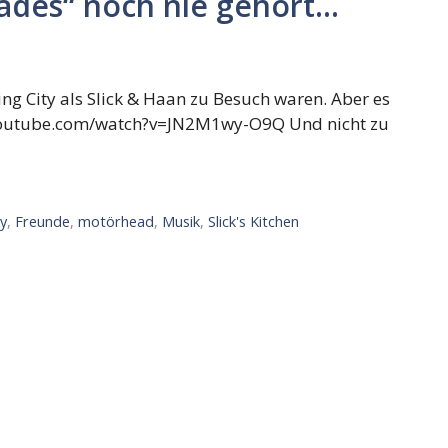
pades“ noch nie gehört…
king City als Slick & Haan zu Besuch waren. Aber es
.youtube.com/watch?v=JN2M1wy-O9Q Und nicht zu
ty
,
Freunde
,
motörhead
,
Musik
,
Slick's Kitchen