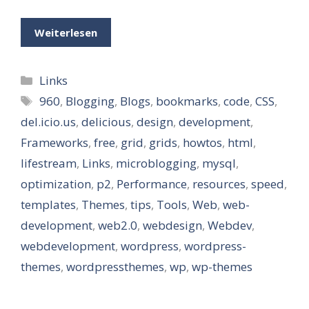
Weiterlesen
Kategorien
Links
Schlagwörter
960
,
Blogging
,
Blogs
,
bookmarks
,
code
,
CSS
,
del.icio.us
,
delicious
,
design
,
development
,
Frameworks
,
free
,
grid
,
grids
,
howtos
,
html
,
lifestream
,
Links
,
microblogging
,
mysql
,
optimization
,
p2
,
Performance
,
resources
,
speed
,
templates
,
Themes
,
tips
,
Tools
,
Web
,
web-
development
,
web2.0
,
webdesign
,
Webdev
,
webdevelopment
,
wordpress
,
wordpress-
themes
,
wordpressthemes
,
wp
,
wp-themes