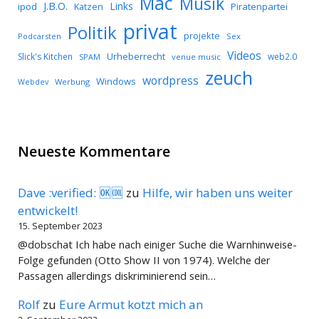
Mac
Musik
J.B.O.
Links
ipod
Katzen
Piratenpartei
privat
Politik
projekte
Podcarsten
Sex
Videos
Urheberrecht
Slick's Kitchen
web2.0
SPAM
venue music
zeuch
wordpress
Windows
Werbung
Webdev
Neueste Kommentare
Dave :verified: 🆗🆒
zu
Hilfe, wir haben uns weiter
entwickelt!
15. September 2023
@dobschat Ich habe nach einiger Suche die Warnhinweise-
Folge gefunden (Otto Show II von 1974). Welche der
Passagen allerdings diskriminierend sein…
Rolf
zu
Eure Armut kotzt mich an