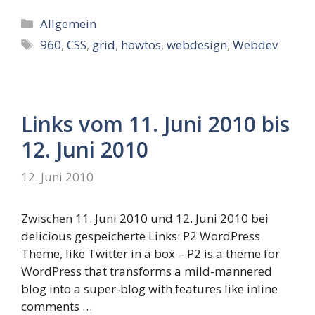
Kategorien
Allgemein
Schlagwörter
960
,
CSS
,
grid
,
howtos
,
webdesign
,
Webdev
Links vom 11. Juni 2010 bis
12. Juni 2010
12. Juni 2010
Zwischen 11. Juni 2010 und 12. Juni 2010 bei
delicious gespeicherte Links: P2 WordPress
Theme, like Twitter in a box – P2 is a theme for
WordPress that transforms a mild-mannered
blog into a super-blog with features like inline
comments …