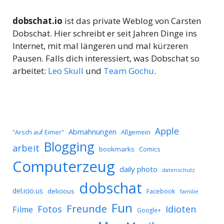
dobschat.io
ist das private Weblog von Carsten
Dobschat. Hier schreibt er seit Jahren Dinge ins
Internet, mit mal längeren und mal kürzeren
Pausen. Falls dich interessiert, was Dobschat so
arbeitet:
Leo Skull
und
Team Gochu
.
Apple
Abmahnungen
Allgemein
"Arsch auf Eimer"
Blogging
arbeit
bookmarks
Comics
Computerzeug
daily photo
datenschutz
dobschat
del.icio.us
delicious
Facebook
familie
Fun
Freunde
Idioten
Fotos
Filme
Google+