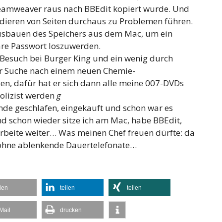
Dreamweaver raus nach BBEdit kopiert wurde. Und
idieren von Seiten durchaus zu Problemen führen.
usbauen des Speichers aus dem Mac, um ein
are Passwort loszuwerden.
Besuch bei Burger King und ein wenig durch
er Suche nach einem neuen Chemie-
en, dafür hat er sich dann alle meine 007-DVDs
Polizist werden
g
nde geschlafen, eingekauft und schon war es
nd schon wieder sitze ich am Mac, habe BBEdit,
rbeite weiter… Was meinen Chef freuen dürfte: da
ohne ablenkende Dauertelefonate…
ilen
teilen
teilen
Mail
drucken