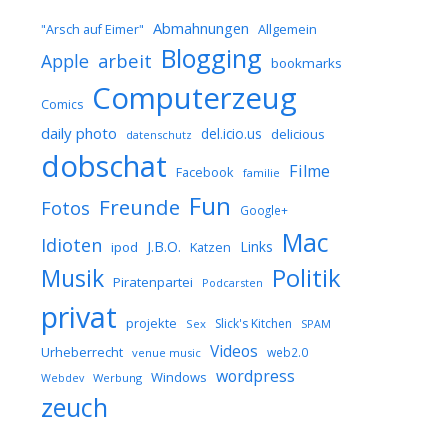
Abmahnungen
Allgemein
"Arsch auf Eimer"
Blogging
arbeit
Apple
bookmarks
Computerzeug
Comics
daily photo
del.icio.us
delicious
datenschutz
dobschat
Filme
Facebook
familie
Fun
Freunde
Fotos
Google+
Mac
Idioten
J.B.O.
Links
ipod
Katzen
Musik
Politik
Piratenpartei
Podcarsten
privat
projekte
Slick's Kitchen
Sex
SPAM
Videos
Urheberrecht
web2.0
venue music
wordpress
Windows
Werbung
Webdev
zeuch