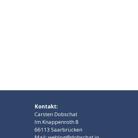
Kontakt:
Carsten Dobschat
Im Knappenroth 8
66113 Saarbrücken
Mail:
weblog@dobschat.io