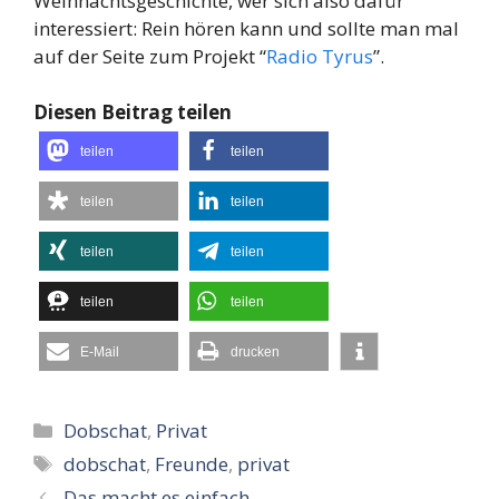
Weihnachtsgeschichte, wer sich also dafür
interessiert: Rein hören kann und sollte man mal
auf der Seite zum Projekt “
Radio Tyrus
”.
Diesen Beitrag teilen
teilen
teilen
teilen
teilen
teilen
teilen
teilen
teilen
E-Mail
drucken
Kategorien
Dobschat
,
Privat
Schlagwörter
dobschat
,
Freunde
,
privat
Das macht es einfach…