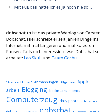
Mit Fußball hatte ich es ja noch nie so…
dobschat.io
ist das private Weblog von Carsten
Dobschat. Hier schreibt er seit Jahren Dinge ins
Internet, mit mal längeren und mal kürzeren
Pausen. Falls dich interessiert, was Dobschat so
arbeitet:
Leo Skull
und
Team Gochu
.
Apple
Abmahnungen
Allgemein
"Arsch auf Eimer"
Blogging
arbeit
bookmarks
Comics
Computerzeug
daily photo
datenschutz
dobschat
del.icio.us
delicious
Facebook
familie