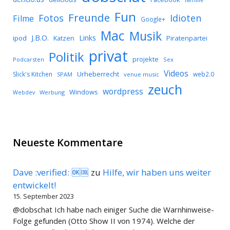
Fun
Freunde
Idioten
Fotos
Filme
Google+
Mac
Musik
J.B.O.
Links
ipod
Katzen
Piratenpartei
privat
Politik
projekte
Podcarsten
Sex
Videos
Urheberrecht
Slick's Kitchen
web2.0
SPAM
venue music
zeuch
wordpress
Windows
Werbung
Webdev
Neueste Kommentare
Dave :verified: 🆗🆒
zu
Hilfe, wir haben uns weiter
entwickelt!
15. September 2023
@dobschat Ich habe nach einiger Suche die Warnhinweise-
Folge gefunden (Otto Show II von 1974). Welche der