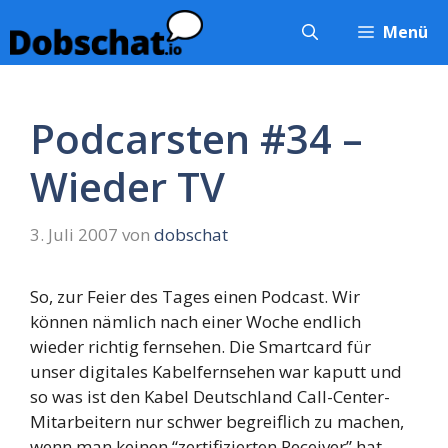
Zum
Menü
Inhalt
springen
Podcarsten #34 –
Wieder TV
3. Juli 2007
von
dobschat
So, zur Feier des Tages einen Podcast. Wir
können nämlich nach einer Woche endlich
wieder richtig fernsehen. Die Smartcard für
unser digitales Kabelfernsehen war kaputt und
so was ist den Kabel Deutschland Call-Center-
Mitarbeitern nur schwer begreiflich zu machen,
wenn man keinen “zertifizierten Receiver” hat…