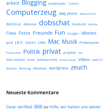
Blogging
arbeit
bookmarks
Comics
Computerzeug
daily photo
datenschutz
dobschat
del.icio.us
delicious
Facebook
familie
Fun
Freunde
Idioten
Fotos
Filme
Google+
Mac
Musik
J.B.O.
Links
ipod
Katzen
Piratenpartei
privat
Politik
projekte
Podcarsten
Sex
Videos
Urheberrecht
Slick's Kitchen
web2.0
SPAM
venue music
zeuch
wordpress
Windows
Werbung
Webdev
Neueste Kommentare
Dave :verified: 🆗🆒
zu
Hilfe, wir haben uns weiter