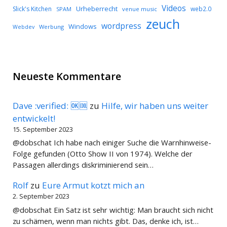
Videos
Urheberrecht
Slick's Kitchen
web2.0
SPAM
venue music
zeuch
wordpress
Windows
Werbung
Webdev
Neueste Kommentare
Dave :verified: 🆗🆒
zu
Hilfe, wir haben uns weiter
entwickelt!
15. September 2023
@dobschat Ich habe nach einiger Suche die Warnhinweise-
Folge gefunden (Otto Show II von 1974). Welche der
Passagen allerdings diskriminierend sein…
Rolf
zu
Eure Armut kotzt mich an
2. September 2023
@dobschat Ein Satz ist sehr wichtig: Man braucht sich nicht
zu schämen, wenn man nichts gibt. Das, denke ich, ist…