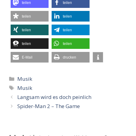
teilen
teilen
teilen
teilen
teilen
teilen
teilen
teilen
E-Mail
drucken
Kategorien
Musik
Schlagwörter
Musik
Langsam wird es doch peinlich
Spider-Man 2 – The Game