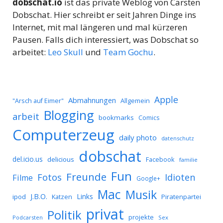
dobschat.io
ist das private Weblog von Carsten
Dobschat. Hier schreibt er seit Jahren Dinge ins
Internet, mit mal längeren und mal kürzeren
Pausen. Falls dich interessiert, was Dobschat so
arbeitet:
Leo Skull
und
Team Gochu
.
Apple
Abmahnungen
Allgemein
"Arsch auf Eimer"
Blogging
arbeit
bookmarks
Comics
Computerzeug
daily photo
datenschutz
dobschat
del.icio.us
delicious
Facebook
familie
Fun
Freunde
Idioten
Fotos
Filme
Google+
Mac
Musik
J.B.O.
Links
ipod
Katzen
Piratenpartei
privat
Politik
projekte
Podcarsten
Sex