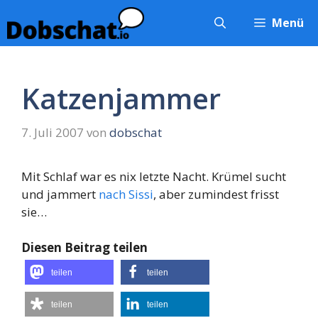
Zum
Menü
Inhalt
springen
Katzenjammer
7. Juli 2007
von
dobschat
Mit Schlaf war es nix letzte Nacht. Krümel sucht
und jammert
nach Sissi
, aber zumindest frisst
sie…
Diesen Beitrag teilen
teilen
teilen
teilen
teilen