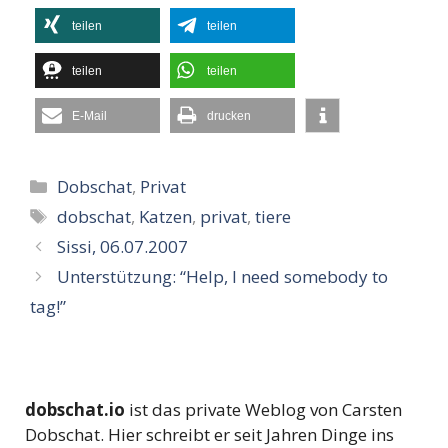
teilen
teilen
teilen
teilen
E-Mail
drucken
Kategorien
Dobschat
,
Privat
Schlagwörter
dobschat
,
Katzen
,
privat
,
tiere
Sissi, 06.07.2007
Unterstützung: “Help, I need somebody to
tag!”
dobschat.io
ist das private Weblog von Carsten
Dobschat. Hier schreibt er seit Jahren Dinge ins