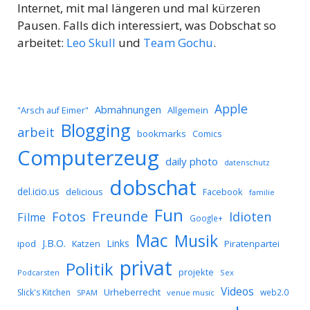
Internet, mit mal längeren und mal kürzeren
Pausen. Falls dich interessiert, was Dobschat so
arbeitet:
Leo Skull
und
Team Gochu
.
Apple
Abmahnungen
Allgemein
"Arsch auf Eimer"
Blogging
arbeit
bookmarks
Comics
Computerzeug
daily photo
datenschutz
dobschat
del.icio.us
delicious
Facebook
familie
Fun
Freunde
Idioten
Fotos
Filme
Google+
Mac
Musik
J.B.O.
Links
ipod
Katzen
Piratenpartei
privat
Politik
projekte
Podcarsten
Sex
Videos
Urheberrecht
Slick's Kitchen
web2.0
SPAM
venue music