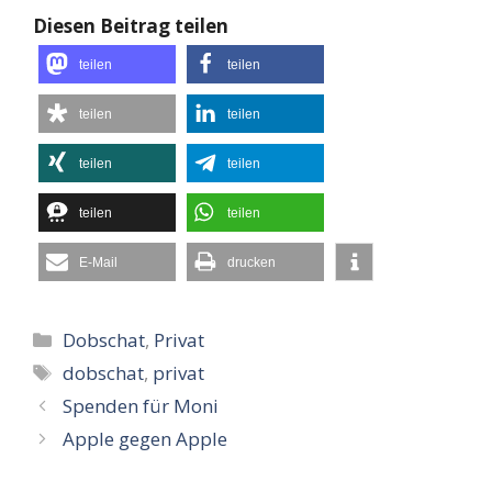
Diesen Beitrag teilen
teilen
teilen
teilen
teilen
teilen
teilen
teilen
teilen
E-Mail
drucken
Kategorien
Dobschat
,
Privat
Schlagwörter
dobschat
,
privat
Spenden für Moni
Apple gegen Apple