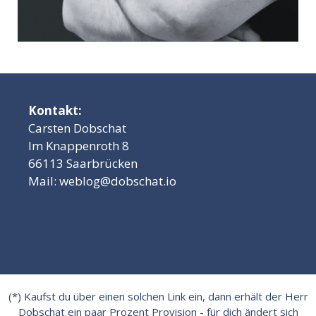
Kontakt:
Carsten Dobschat
Im Knappenroth 8
66113 Saarbrücken
Mail:
weblog@dobschat.io
(*) Kaufst du über einen solchen Link ein, dann erhält der Herr
Dobschat ein paar Prozent Provision - für dich ändert sich