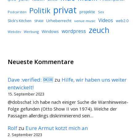
privat
Politik
projekte
Podcarsten
Sex
Videos
Urheberrecht
Slick's Kitchen
web2.0
SPAM
venue music
zeuch
wordpress
Windows
Werbung
Webdev
Neueste Kommentare
Dave :verified: 🆗🆒
zu
Hilfe, wir haben uns weiter
entwickelt!
15. September 2023
@dobschat Ich habe nach einiger Suche die Warnhinweise-
Folge gefunden (Otto Show II von 1974). Welche der
Passagen allerdings diskriminierend sein…
Rolf
zu
Eure Armut kotzt mich an
2. September 2023