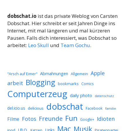
dobschat.io
ist das private Weblog von Carsten
Dobschat. Hier schreibt er seit Jahren Dinge ins
Internet, mit mal längeren und mal kürzeren
Pausen. Falls dich interessiert, was Dobschat so
arbeitet:
Leo Skull
und
Team Gochu
.
Apple
Abmahnungen
Allgemein
"Arsch auf Eimer"
Blogging
arbeit
bookmarks
Comics
Computerzeug
daily photo
datenschutz
dobschat
del.icio.us
delicious
Facebook
familie
Fun
Freunde
Idioten
Fotos
Filme
Google+
Mac
Musik
J.B.O.
Links
ipod
Katzen
Piratenpartei