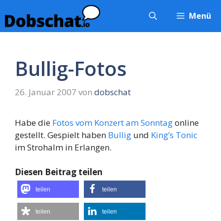
Zum
Menü
Inhalt
springen
Bullig-Fotos
26. Januar 2007
von
dobschat
Habe die
Fotos vom Konzert am Sonntag
online
gestellt. Gespielt haben
Bullig
und
King’s Tonic
im Strohalm in Erlangen.
Diesen Beitrag teilen
teilen
teilen
teilen
teilen