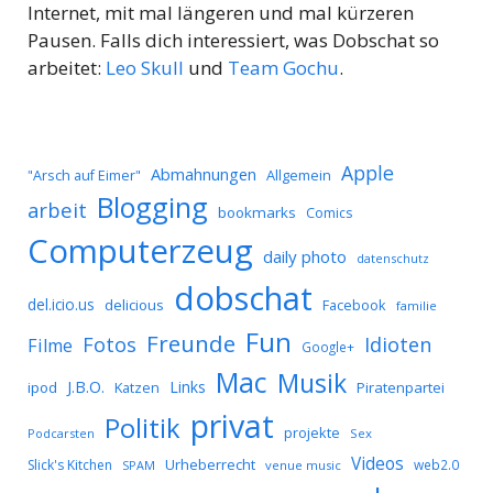
Internet, mit mal längeren und mal kürzeren
Pausen. Falls dich interessiert, was Dobschat so
arbeitet:
Leo Skull
und
Team Gochu
.
Apple
Abmahnungen
Allgemein
"Arsch auf Eimer"
Blogging
arbeit
bookmarks
Comics
Computerzeug
daily photo
datenschutz
dobschat
del.icio.us
delicious
Facebook
familie
Fun
Freunde
Idioten
Fotos
Filme
Google+
Mac
Musik
J.B.O.
Links
ipod
Katzen
Piratenpartei
privat
Politik
projekte
Podcarsten
Sex
Videos
Urheberrecht
Slick's Kitchen
web2.0
SPAM
venue music