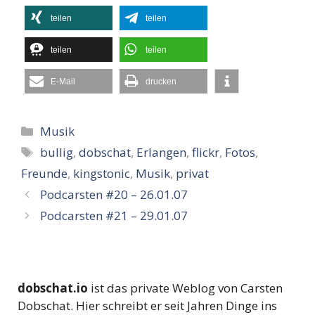
teilen
teilen
teilen
teilen
E-Mail
drucken
Kategorien
Musik
Schlagwörter
bullig
,
dobschat
,
Erlangen
,
flickr
,
Fotos
,
Freunde
,
kingstonic
,
Musik
,
privat
Podcarsten #20 – 26.01.07
Podcarsten #21 – 29.01.07
dobschat.io
ist das private Weblog von Carsten
Dobschat. Hier schreibt er seit Jahren Dinge ins