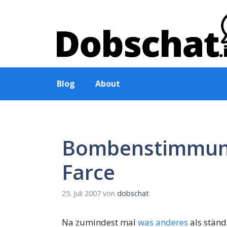
Zum
Inhalt
springen
Blog
About
Bombenstimmung
Farce
25. Juli 2007
von
dobschat
Na zumindest mal
was anderes
als stän