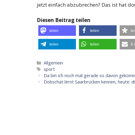
jetzt einfach abzubrechen? Das ist hat d
Diesen Beitrag teilen
teilen
teilen
te
teilen
teilen
E-
Kategorien
Allgemein
Schlagwörter
sport
Da bin ich noch mal gerade so davon gekom
Dobschat lernt Saarbrücken kennen, heute: 