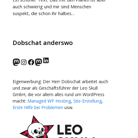
auch schwierig und mir sind Menschen
suspekt, die schon ihr halbes…
Dobschat anderswo
LinkedIn
norden.social
Instagram
Facebook
wp-punks.social
Eigenwerbung: Der Herr Dobschat arbeitet auch
und zwar als Geschäftsführer der Leo Skull
GmbH, die vor allem alles rund um WordPress
macht:
Managed WP Hosting
,
Site-Erstellung
,
Erste Hilfe bei Problemen
usw.