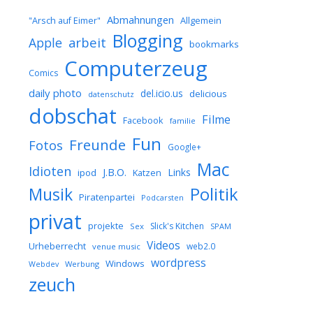
Abmahnungen
Allgemein
"Arsch auf Eimer"
Blogging
arbeit
Apple
bookmarks
Computerzeug
Comics
daily photo
del.icio.us
delicious
datenschutz
dobschat
Filme
Facebook
familie
Fun
Freunde
Fotos
Google+
Mac
Idioten
J.B.O.
Links
ipod
Katzen
Musik
Politik
Piratenpartei
Podcarsten
privat
projekte
Slick's Kitchen
Sex
SPAM
Videos
Urheberrecht
web2.0
venue music
wordpress
Windows
Werbung
Webdev
zeuch