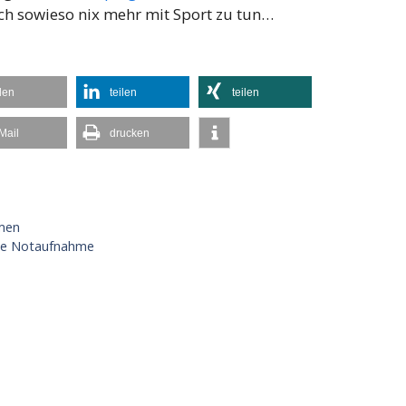
och sowieso nix mehr mit Sport zu tun…
ilen
teilen
teilen
Mail
drucken
men
die Notaufnahme