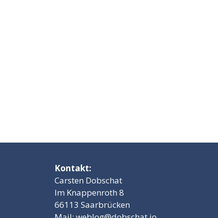
Kontakt:
Carsten Dobschat
Im Knappenroth 8
66113 Saarbrücken
Mail:
weblog@dobschat.io