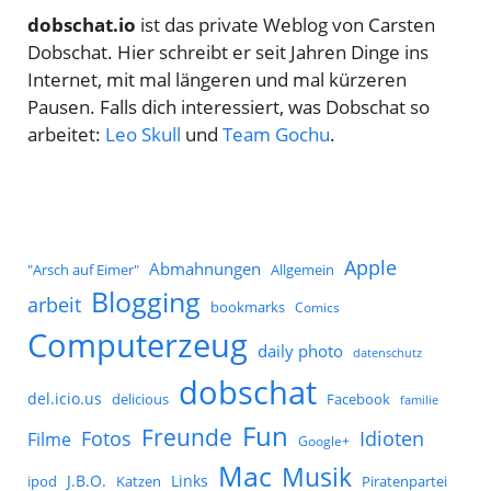
dobschat.io
ist das private Weblog von Carsten
Dobschat. Hier schreibt er seit Jahren Dinge ins
Internet, mit mal längeren und mal kürzeren
Pausen. Falls dich interessiert, was Dobschat so
arbeitet:
Leo Skull
und
Team Gochu
.
Apple
Abmahnungen
Allgemein
"Arsch auf Eimer"
Blogging
arbeit
bookmarks
Comics
Computerzeug
daily photo
datenschutz
dobschat
del.icio.us
delicious
Facebook
familie
Fun
Freunde
Idioten
Fotos
Filme
Google+
Mac
Musik
J.B.O.
Links
ipod
Katzen
Piratenpartei