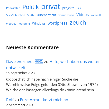
privat
Politik
projekte
Podcarsten
Sex
Videos
Urheberrecht
Slick's Kitchen
web2.0
SPAM
venue music
zeuch
wordpress
Windows
Werbung
Webdev
Neueste Kommentare
Dave :verified: 🆗🆒
zu
Hilfe, wir haben uns weiter
entwickelt!
15. September 2023
@dobschat Ich habe nach einiger Suche die
Warnhinweise-Folge gefunden (Otto Show II von 1974).
Welche der Passagen allerdings diskriminierend sein…
Rolf
zu
Eure Armut kotzt mich an
2. September 2023